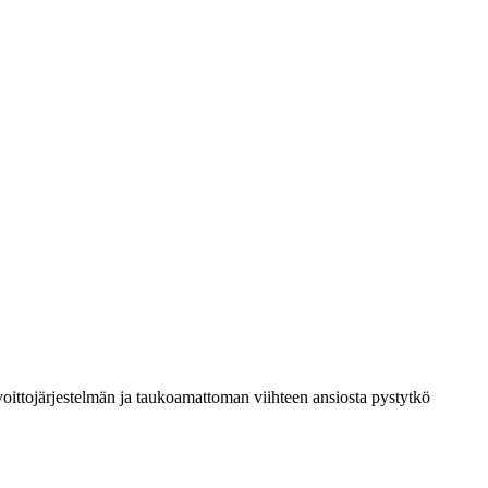
ittojärjestelmän ja taukoamattoman viihteen ansiosta pystytkö